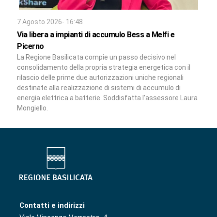
7 Agosto 2026- 16:48
Via libera a impianti di accumulo Bess a Melfi e
Picerno
La Regione Basilicata compie un passo decisivo nel
consolidamento della propria strategia energetica con il
rilascio delle prime due autorizzazioni uniche regionali
destinate alla realizzazione di sistemi di accumulo di
energia elettrica a batterie. Soddisfatta l’assessore Laura
Mongiello.
Contatti e indirizzi