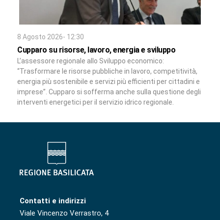
8 Agosto 2026- 12:30
Cupparo su risorse, lavoro, energia e sviluppo
L’assessore regionale allo Sviluppo economico:
“Trasformare le risorse pubbliche in lavoro, competitività,
energia più sostenibile e servizi più efficienti per cittadini e
imprese”. Cupparo si sofferma anche sulla questione degli
interventi energetici per il servizio idrico regionale.
Contatti e indirizzi
Viale Vincenzo Verrastro, 4