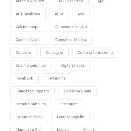
Antonio Nicoletti
AOR San Carlo
Apt
APT Basilicata
ASM
Asp
Caleidoscopio
Camerata delle Arti
Carmine Cicala
Comune di Matera
Concerto
Convegno
Corso di formazione
Cosimo Latronico
Digitale Facile
Facebook
Ferrandina
Francesco Cupparo
Giuseppe Spera
Incontro pubblico
Instagram
La terra mi tiene
Laura Mongiello
Margherita Sarli
Matera
Musica