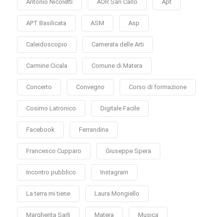
Antonio Nicoletti
AOR San Carlo
Apt
APT Basilicata
ASM
Asp
Caleidoscopio
Camerata delle Arti
Carmine Cicala
Comune di Matera
Concerto
Convegno
Corso di formazione
Cosimo Latronico
Digitale Facile
Facebook
Ferrandina
Francesco Cupparo
Giuseppe Spera
Incontro pubblico
Instagram
La terra mi tiene
Laura Mongiello
Margherita Sarli
Matera
Musica