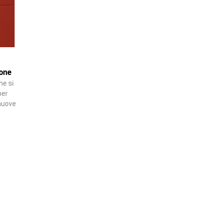
ione
he si
per
 nuove