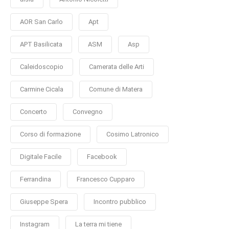
AOR San Carlo
Apt
APT Basilicata
ASM
Asp
Caleidoscopio
Camerata delle Arti
Carmine Cicala
Comune di Matera
Concerto
Convegno
Corso di formazione
Cosimo Latronico
Digitale Facile
Facebook
Ferrandina
Francesco Cupparo
Giuseppe Spera
Incontro pubblico
Instagram
La terra mi tiene