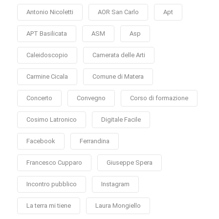
Antonio Nicoletti
AOR San Carlo
Apt
APT Basilicata
ASM
Asp
Caleidoscopio
Camerata delle Arti
Carmine Cicala
Comune di Matera
Concerto
Convegno
Corso di formazione
Cosimo Latronico
Digitale Facile
Facebook
Ferrandina
Francesco Cupparo
Giuseppe Spera
Incontro pubblico
Instagram
La terra mi tiene
Laura Mongiello