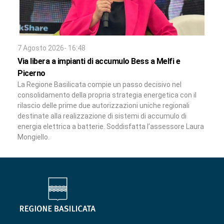
7 Agosto 2026- 16:48
Via libera a impianti di accumulo Bess a Melfi e
Picerno
La Regione Basilicata compie un passo decisivo nel
consolidamento della propria strategia energetica con il
rilascio delle prime due autorizzazioni uniche regionali
destinate alla realizzazione di sistemi di accumulo di
energia elettrica a batterie. Soddisfatta l’assessore Laura
Mongiello.