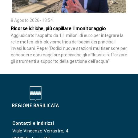
8 Agosto 2026- 18:54
Risorse idriche, più capillare il monitoraggio
Aggiudicato l’appalto da 1,1 milioni di euro per integrare la
rete meteo-idro-pluviometrica dei bacini dei principali
invasi lucani. Pepe: “Dodici nuove stazioni multisensore per
conoscere con maggiore precisione gli afflussi e rafforzare
gli strumenti a supporto della gestione dell’acqua”
Contatti e indirizzi
Viale Vincenzo Verrastro, 4