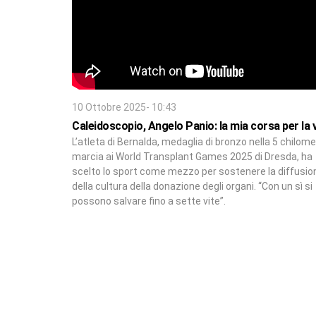
10 Ottobre 2025- 10:43
Caleidoscopio, Angelo Panio: la mia corsa per la v
L’atleta di Bernalda, medaglia di bronzo nella 5 chilomet
marcia ai World Transplant Games 2025 di Dresda, ha
scelto lo sport come mezzo per sostenere la diffusio
della cultura della donazione degli organi. “Con un sì si
possono salvare fino a sette vite”.