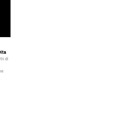
ita
ri di
ne