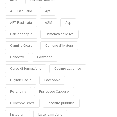
AOR San Carlo
Apt
APT Basilicata
ASM
Asp
Caleidoscopio
Camerata delle Arti
Carmine Cicala
Comune di Matera
Concerto
Convegno
Corso di formazione
Cosimo Latronico
Digitale Facile
Facebook
Ferrandina
Francesco Cupparo
Giuseppe Spera
Incontro pubblico
Instagram
La terra mi tiene