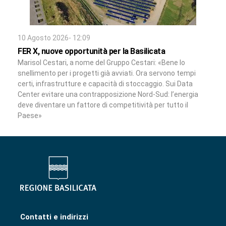
10 Agosto 2026- 12:09
FER X, nuove opportunità per la Basilicata
Marisol Cestari, a nome del Gruppo Cestari: «Bene lo
snellimento per i progetti già avviati. Ora servono tempi
certi, infrastrutture e capacità di stoccaggio. Sui Data
Center evitare una contrapposizione Nord-Sud: l’energia
deve diventare un fattore di competitività per tutto il
Paese»
Contatti e indirizzi