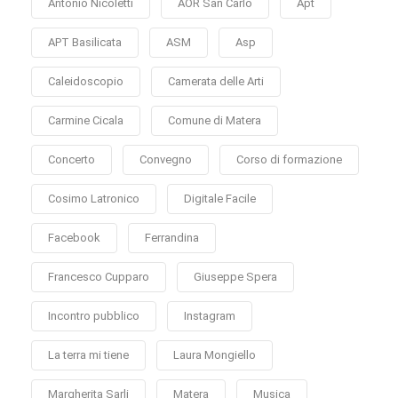
Antonio Nicoletti
AOR San Carlo
Apt
APT Basilicata
ASM
Asp
Caleidoscopio
Camerata delle Arti
Carmine Cicala
Comune di Matera
Concerto
Convegno
Corso di formazione
Cosimo Latronico
Digitale Facile
Facebook
Ferrandina
Francesco Cupparo
Giuseppe Spera
Incontro pubblico
Instagram
La terra mi tiene
Laura Mongiello
Margherita Sarli
Matera
Musica