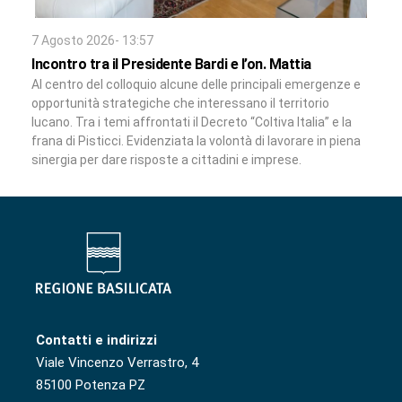
7 Agosto 2026- 13:57
Incontro tra il Presidente Bardi e l’on. Mattia
Al centro del colloquio alcune delle principali emergenze e
opportunità strategiche che interessano il territorio
lucano. Tra i temi affrontati il Decreto “Coltiva Italia” e la
frana di Pisticci. Evidenziata la volontà di lavorare in piena
sinergia per dare risposte a cittadini e imprese.
Contatti e indirizzi
Viale Vincenzo Verrastro, 4
85100 Potenza PZ