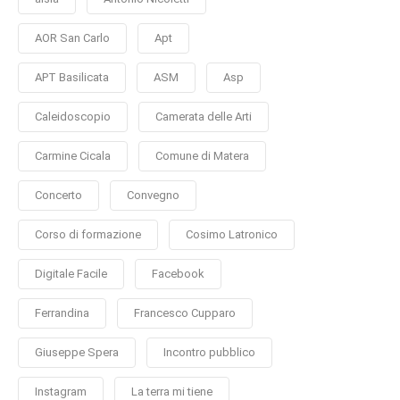
AOR San Carlo
Apt
APT Basilicata
ASM
Asp
Caleidoscopio
Camerata delle Arti
Carmine Cicala
Comune di Matera
Concerto
Convegno
Corso di formazione
Cosimo Latronico
Digitale Facile
Facebook
Ferrandina
Francesco Cupparo
Giuseppe Spera
Incontro pubblico
Instagram
La terra mi tiene