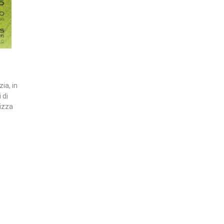
ia, in
 di
nizza