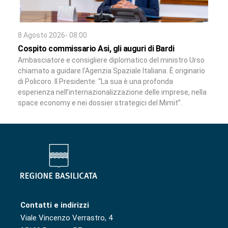
8 Agosto 2026- 08:00
Cospito commissario Asi, gli auguri di Bardi
Ambasciatore e consigliere diplomatico del ministro Urso
chiamato a guidare l’Agenzia Spaziale Italiana. È originario
di Policoro. Il Presidente: “La sua è una profonda
esperienza nell’internazionalizzazione delle imprese, nella
space economy e nei dossier strategici del Mimit”.
Contatti e indirizzi
Viale Vincenzo Verrastro, 4