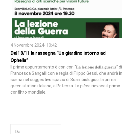
4 Novembre 2024- 10:42
Dall’ 8/11 la rassegna “Un giardino intorno ad
Ophelia”
Il primo appuntamento è con con “𝐋𝐚 𝐥𝐞𝐳𝐢𝐨𝐧𝐞 𝐝𝐞𝐥𝐥𝐚 𝐠𝐮𝐞𝐫𝐫𝐚” di
Francesca Sangalli con e regia di Filippo Gessi, che andrà in
scena nel suggestivo spazio di Scambiologico, la prima
green station italiana, a Potenza. La pièce rievoca il primo
conflitto mondiale.