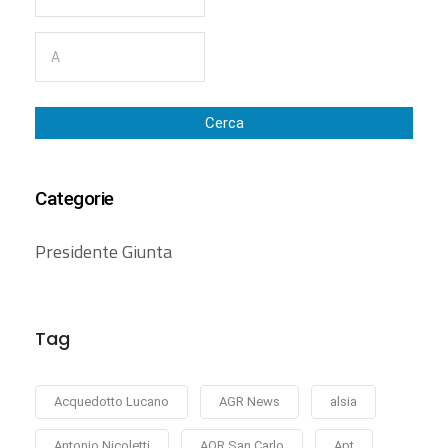
Cerca
Categorie
Presidente Giunta
Tag
Acquedotto Lucano
AGR News
alsia
Antonio Nicoletti
AOR San Carlo
Apt