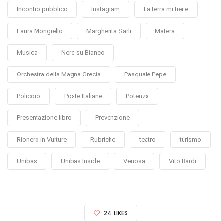
Incontro pubblico
Instagram
La terra mi tiene
Laura Mongiello
Margherita Sarli
Matera
Musica
Nero su Bianco
Orchestra della Magna Grecia
Pasquale Pepe
Policoro
Poste Italiane
Potenza
Presentazione libro
Prevenzione
Rionero in Vulture
Rubriche
teatro
turismo
Unibas
Unibas Inside
Venosa
Vito Bardi
24
LIKES