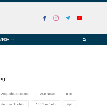
MEDIA
ag
Acquedotto Lucano
AGR News
alsia
Antonio Nicoletti
AOR San Carlo
Apt