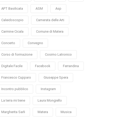
APT Basilicata
ASM
Asp
Caleidoscopio
Camerata delle Arti
Carmine Cicala
Comune di Matera
Concerto
Convegno
Corso di formazione
Cosimo Latronico
Digitale Facile
Facebook
Ferrandina
Francesco Cupparo
Giuseppe Spera
Incontro pubblico
Instagram
La terra mi tiene
Laura Mongiello
Margherita Sarli
Matera
Musica