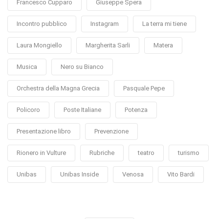
Francesco Cupparo
Giuseppe Spera
Incontro pubblico
Instagram
La terra mi tiene
Laura Mongiello
Margherita Sarli
Matera
Musica
Nero su Bianco
Orchestra della Magna Grecia
Pasquale Pepe
Policoro
Poste Italiane
Potenza
Presentazione libro
Prevenzione
Rionero in Vulture
Rubriche
teatro
turismo
Unibas
Unibas Inside
Venosa
Vito Bardi