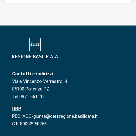
Contatti e indirizzi
Viale Vincenzo Verrastro, 4
85100 Potenza PZ
Tel 0971 661111
URP
PEC: AOO-giunta@cert.regione.basilicata.it
C.F. 80002950766