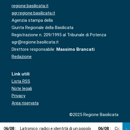
regione.basilicata.it
agr.regione.basilicata.it
Agenzia stampa della
Giunta Regionale della Basilicata
Registrazione n. 209/1995 al Tribunale di Potenza
agr@regione.basilicata.it
Direttore responsabile:
Massimo Brancati
Redazione
Link utili
Lista RSS
Note legali
Privacy
Area riservata
©2025 Regione Basilicata
06
/
08
:
Latronico: radici e identità di un popolo
06
/
08
:
Cicala: 