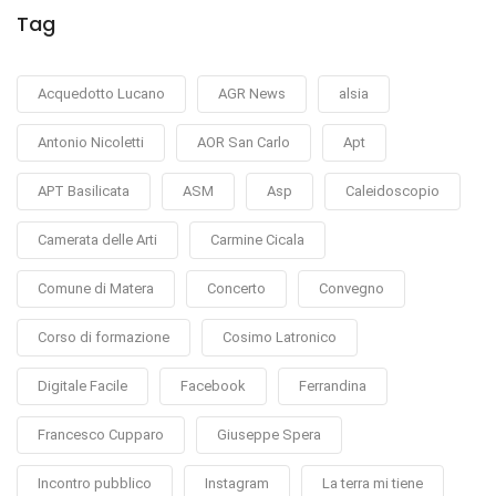
Tag
Acquedotto Lucano
AGR News
alsia
Antonio Nicoletti
AOR San Carlo
Apt
APT Basilicata
ASM
Asp
Caleidoscopio
Camerata delle Arti
Carmine Cicala
Comune di Matera
Concerto
Convegno
Corso di formazione
Cosimo Latronico
Digitale Facile
Facebook
Ferrandina
Francesco Cupparo
Giuseppe Spera
Incontro pubblico
Instagram
La terra mi tiene