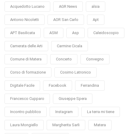
Acquedotto Lucano
AGR News
alsia
Antonio Nicoletti
AOR San Carlo
Apt
APT Basilicata
ASM
Asp
Caleidoscopio
Camerata delle Arti
Carmine Cicala
Comune di Matera
Concerto
Convegno
Corso di formazione
Cosimo Latronico
Digitale Facile
Facebook
Ferrandina
Francesco Cupparo
Giuseppe Spera
Incontro pubblico
Instagram
La terra mi tiene
Laura Mongiello
Margherita Sarli
Matera