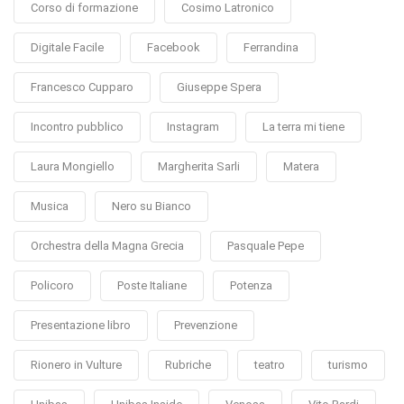
Corso di formazione
Cosimo Latronico
Digitale Facile
Facebook
Ferrandina
Francesco Cupparo
Giuseppe Spera
Incontro pubblico
Instagram
La terra mi tiene
Laura Mongiello
Margherita Sarli
Matera
Musica
Nero su Bianco
Orchestra della Magna Grecia
Pasquale Pepe
Policoro
Poste Italiane
Potenza
Presentazione libro
Prevenzione
Rionero in Vulture
Rubriche
teatro
turismo