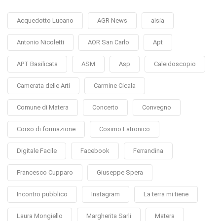
Acquedotto Lucano
AGR News
alsia
Antonio Nicoletti
AOR San Carlo
Apt
APT Basilicata
ASM
Asp
Caleidoscopio
Camerata delle Arti
Carmine Cicala
Comune di Matera
Concerto
Convegno
Corso di formazione
Cosimo Latronico
Digitale Facile
Facebook
Ferrandina
Francesco Cupparo
Giuseppe Spera
Incontro pubblico
Instagram
La terra mi tiene
Laura Mongiello
Margherita Sarli
Matera