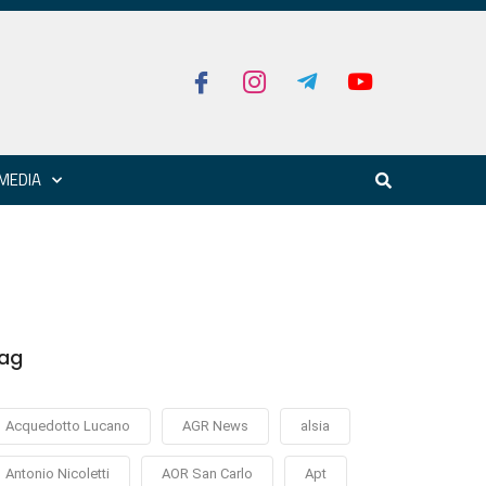
MEDIA
ag
Acquedotto Lucano
AGR News
alsia
Antonio Nicoletti
AOR San Carlo
Apt