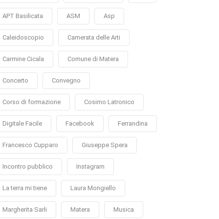
APT Basilicata
ASM
Asp
Caleidoscopio
Camerata delle Arti
Carmine Cicala
Comune di Matera
Concerto
Convegno
Corso di formazione
Cosimo Latronico
Digitale Facile
Facebook
Ferrandina
Francesco Cupparo
Giuseppe Spera
Incontro pubblico
Instagram
La terra mi tiene
Laura Mongiello
Margherita Sarli
Matera
Musica