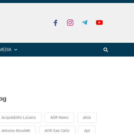
MEDIA
ag
Acquedotto Lucano
AGR News
alsia
Antonio Nicoletti
AOR San Carlo
Apt