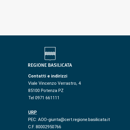
Contatti e indirizzi
Viale Vincenzo Verrastro, 4
85100 Potenza PZ
Tel 0971 661111
URP
PEC: AOO-giunta@cert.regione.basilicata.it
C.F. 80002950766