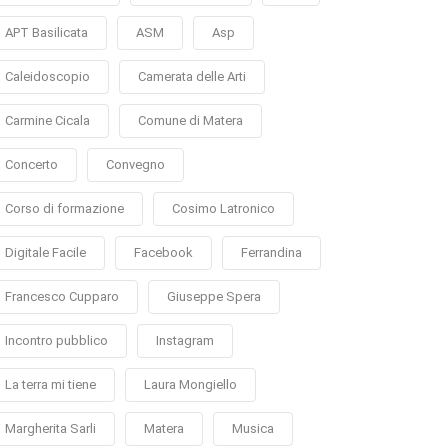
APT Basilicata
ASM
Asp
Caleidoscopio
Camerata delle Arti
Carmine Cicala
Comune di Matera
Concerto
Convegno
Corso di formazione
Cosimo Latronico
Digitale Facile
Facebook
Ferrandina
Francesco Cupparo
Giuseppe Spera
Incontro pubblico
Instagram
La terra mi tiene
Laura Mongiello
Margherita Sarli
Matera
Musica