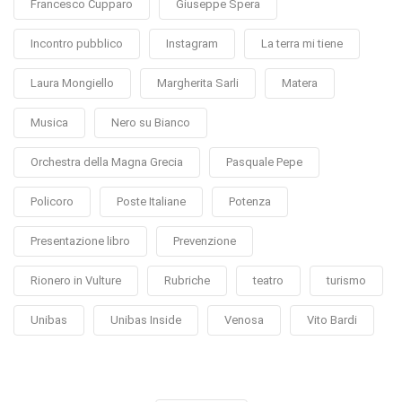
Francesco Cupparo
Giuseppe Spera
Incontro pubblico
Instagram
La terra mi tiene
Laura Mongiello
Margherita Sarli
Matera
Musica
Nero su Bianco
Orchestra della Magna Grecia
Pasquale Pepe
Policoro
Poste Italiane
Potenza
Presentazione libro
Prevenzione
Rionero in Vulture
Rubriche
teatro
turismo
Unibas
Unibas Inside
Venosa
Vito Bardi