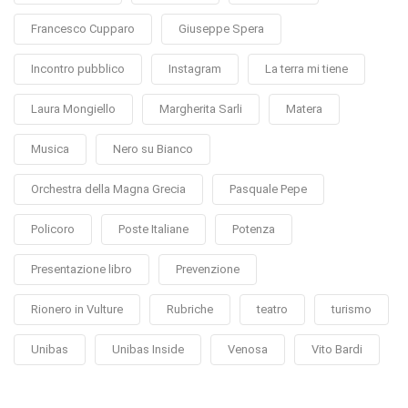
Francesco Cupparo
Giuseppe Spera
Incontro pubblico
Instagram
La terra mi tiene
Laura Mongiello
Margherita Sarli
Matera
Musica
Nero su Bianco
Orchestra della Magna Grecia
Pasquale Pepe
Policoro
Poste Italiane
Potenza
Presentazione libro
Prevenzione
Rionero in Vulture
Rubriche
teatro
turismo
Unibas
Unibas Inside
Venosa
Vito Bardi