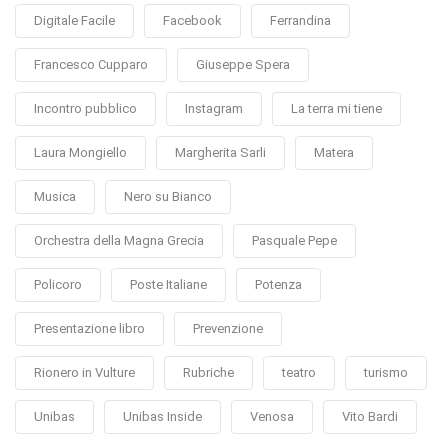
Digitale Facile
Facebook
Ferrandina
Francesco Cupparo
Giuseppe Spera
Incontro pubblico
Instagram
La terra mi tiene
Laura Mongiello
Margherita Sarli
Matera
Musica
Nero su Bianco
Orchestra della Magna Grecia
Pasquale Pepe
Policoro
Poste Italiane
Potenza
Presentazione libro
Prevenzione
Rionero in Vulture
Rubriche
teatro
turismo
Unibas
Unibas Inside
Venosa
Vito Bardi