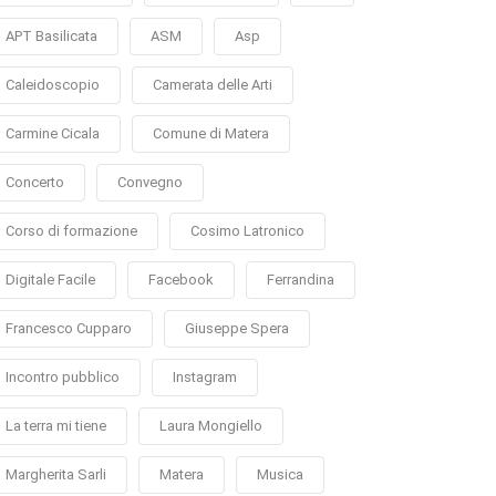
APT Basilicata
ASM
Asp
Caleidoscopio
Camerata delle Arti
Carmine Cicala
Comune di Matera
Concerto
Convegno
Corso di formazione
Cosimo Latronico
Digitale Facile
Facebook
Ferrandina
Francesco Cupparo
Giuseppe Spera
Incontro pubblico
Instagram
La terra mi tiene
Laura Mongiello
Margherita Sarli
Matera
Musica