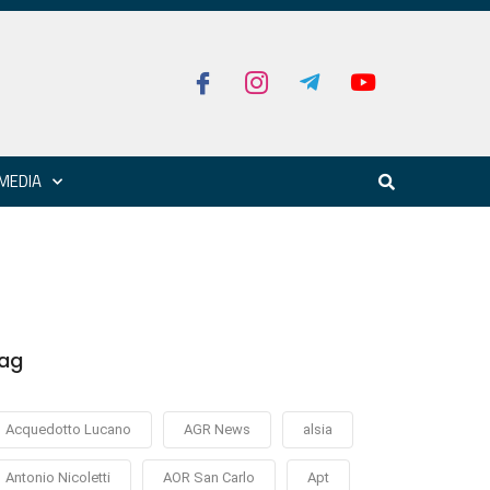
MEDIA
ag
Acquedotto Lucano
AGR News
alsia
Antonio Nicoletti
AOR San Carlo
Apt