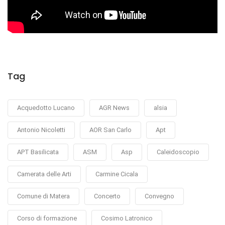
Tag
Acquedotto Lucano
AGR News
alsia
Antonio Nicoletti
AOR San Carlo
Apt
APT Basilicata
ASM
Asp
Caleidoscopio
Camerata delle Arti
Carmine Cicala
Comune di Matera
Concerto
Convegno
Corso di formazione
Cosimo Latronico