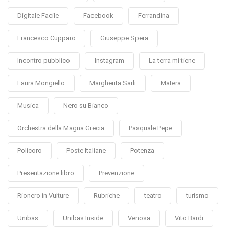
Digitale Facile
Facebook
Ferrandina
Francesco Cupparo
Giuseppe Spera
Incontro pubblico
Instagram
La terra mi tiene
Laura Mongiello
Margherita Sarli
Matera
Musica
Nero su Bianco
Orchestra della Magna Grecia
Pasquale Pepe
Policoro
Poste Italiane
Potenza
Presentazione libro
Prevenzione
Rionero in Vulture
Rubriche
teatro
turismo
Unibas
Unibas Inside
Venosa
Vito Bardi