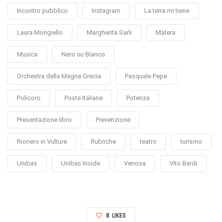
Incontro pubblico
Instagram
La terra mi tiene
Laura Mongiello
Margherita Sarli
Matera
Musica
Nero su Bianco
Orchestra della Magna Grecia
Pasquale Pepe
Policoro
Poste Italiane
Potenza
Presentazione libro
Prevenzione
Rionero in Vulture
Rubriche
teatro
turismo
Unibas
Unibas Inside
Venosa
Vito Bardi
8
LIKES