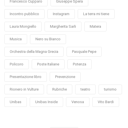
Francesco Cupparo
Giuseppe Spera
Incontro pubblico
Instagram
La terra mi tiene
Laura Mongiello
Margherita Sarli
Matera
Musica
Nero su Bianco
Orchestra della Magna Grecia
Pasquale Pepe
Policoro
Poste Italiane
Potenza
Presentazione libro
Prevenzione
Rionero in Vulture
Rubriche
teatro
turismo
Unibas
Unibas Inside
Venosa
Vito Bardi