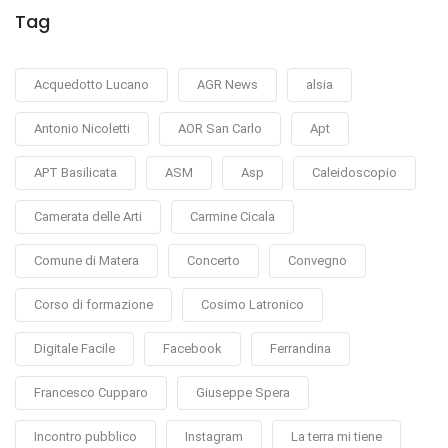
Tag
Acquedotto Lucano
AGR News
alsia
Antonio Nicoletti
AOR San Carlo
Apt
APT Basilicata
ASM
Asp
Caleidoscopio
Camerata delle Arti
Carmine Cicala
Comune di Matera
Concerto
Convegno
Corso di formazione
Cosimo Latronico
Digitale Facile
Facebook
Ferrandina
Francesco Cupparo
Giuseppe Spera
Incontro pubblico
Instagram
La terra mi tiene