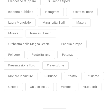
Francesco Cupparo
Giuseppe Spera
Incontro pubblico
Instagram
La terra mi tiene
Laura Mongiello
Margherita Sarli
Matera
Musica
Nero su Bianco
Orchestra della Magna Grecia
Pasquale Pepe
Policoro
Poste Italiane
Potenza
Presentazione libro
Prevenzione
Rionero in Vulture
Rubriche
teatro
turismo
Unibas
Unibas Inside
Venosa
Vito Bardi