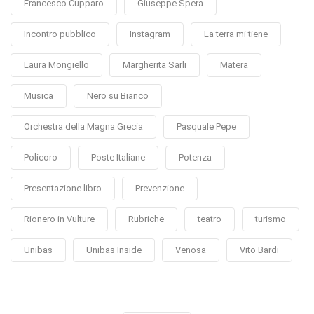
Francesco Cupparo
Giuseppe Spera
Incontro pubblico
Instagram
La terra mi tiene
Laura Mongiello
Margherita Sarli
Matera
Musica
Nero su Bianco
Orchestra della Magna Grecia
Pasquale Pepe
Policoro
Poste Italiane
Potenza
Presentazione libro
Prevenzione
Rionero in Vulture
Rubriche
teatro
turismo
Unibas
Unibas Inside
Venosa
Vito Bardi