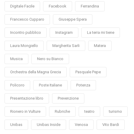
Digitale Facile
Facebook
Ferrandina
Francesco Cupparo
Giuseppe Spera
Incontro pubblico
Instagram
La terra mi tiene
Laura Mongiello
Margherita Sarli
Matera
Musica
Nero su Bianco
Orchestra della Magna Grecia
Pasquale Pepe
Policoro
Poste Italiane
Potenza
Presentazione libro
Prevenzione
Rionero in Vulture
Rubriche
teatro
turismo
Unibas
Unibas Inside
Venosa
Vito Bardi