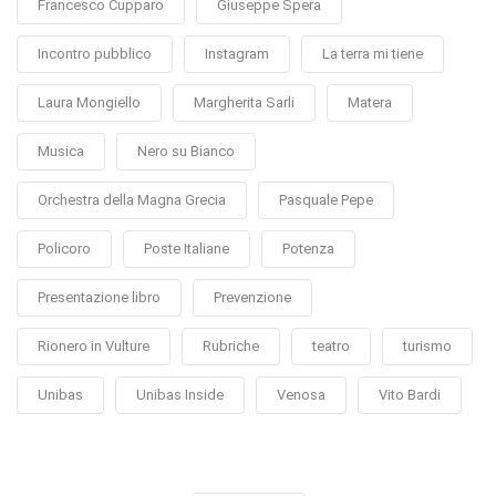
Francesco Cupparo
Giuseppe Spera
Incontro pubblico
Instagram
La terra mi tiene
Laura Mongiello
Margherita Sarli
Matera
Musica
Nero su Bianco
Orchestra della Magna Grecia
Pasquale Pepe
Policoro
Poste Italiane
Potenza
Presentazione libro
Prevenzione
Rionero in Vulture
Rubriche
teatro
turismo
Unibas
Unibas Inside
Venosa
Vito Bardi