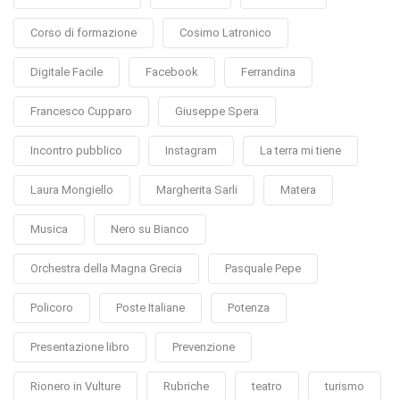
Corso di formazione
Cosimo Latronico
Digitale Facile
Facebook
Ferrandina
Francesco Cupparo
Giuseppe Spera
Incontro pubblico
Instagram
La terra mi tiene
Laura Mongiello
Margherita Sarli
Matera
Musica
Nero su Bianco
Orchestra della Magna Grecia
Pasquale Pepe
Policoro
Poste Italiane
Potenza
Presentazione libro
Prevenzione
Rionero in Vulture
Rubriche
teatro
turismo