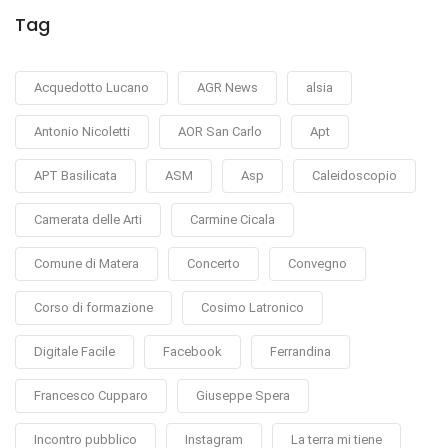
Tag
Acquedotto Lucano
AGR News
alsia
Antonio Nicoletti
AOR San Carlo
Apt
APT Basilicata
ASM
Asp
Caleidoscopio
Camerata delle Arti
Carmine Cicala
Comune di Matera
Concerto
Convegno
Corso di formazione
Cosimo Latronico
Digitale Facile
Facebook
Ferrandina
Francesco Cupparo
Giuseppe Spera
Incontro pubblico
Instagram
La terra mi tiene