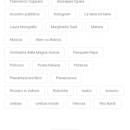
Francesco Cupparo
Giuseppe Spera
Incontro pubblico
Instagram
La terra mi tiene
Laura Mongiello
Margherita Sarli
Matera
Musica
Nero su Bianco
Orchestra della Magna Grecia
Pasquale Pepe
Policoro
Poste Italiane
Potenza
Presentazione libro
Prevenzione
Rionero in Vulture
Rubriche
teatro
turismo
Unibas
Unibas Inside
Venosa
Vito Bardi