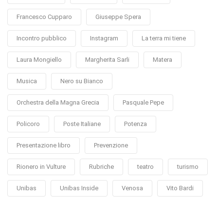
Francesco Cupparo
Giuseppe Spera
Incontro pubblico
Instagram
La terra mi tiene
Laura Mongiello
Margherita Sarli
Matera
Musica
Nero su Bianco
Orchestra della Magna Grecia
Pasquale Pepe
Policoro
Poste Italiane
Potenza
Presentazione libro
Prevenzione
Rionero in Vulture
Rubriche
teatro
turismo
Unibas
Unibas Inside
Venosa
Vito Bardi