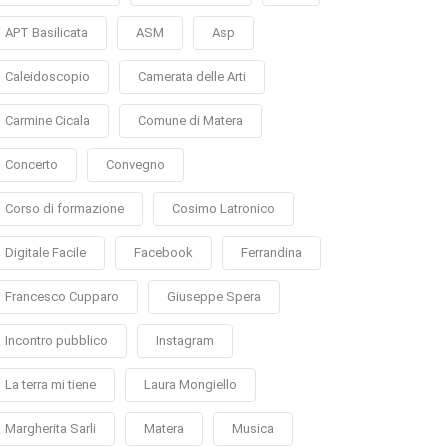
APT Basilicata
ASM
Asp
Caleidoscopio
Camerata delle Arti
Carmine Cicala
Comune di Matera
Concerto
Convegno
Corso di formazione
Cosimo Latronico
Digitale Facile
Facebook
Ferrandina
Francesco Cupparo
Giuseppe Spera
Incontro pubblico
Instagram
La terra mi tiene
Laura Mongiello
Margherita Sarli
Matera
Musica