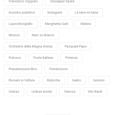
Francesco Cupparo
Giuseppe Spera
Incontro pubblico
Instagram
La terra mi tiene
Laura Mongiello
Margherita Sarli
Matera
Musica
Nero su Bianco
Orchestra della Magna Grecia
Pasquale Pepe
Policoro
Poste Italiane
Potenza
Presentazione libro
Prevenzione
Rionero in Vulture
Rubriche
teatro
turismo
Unibas
Unibas Inside
Venosa
Vito Bardi