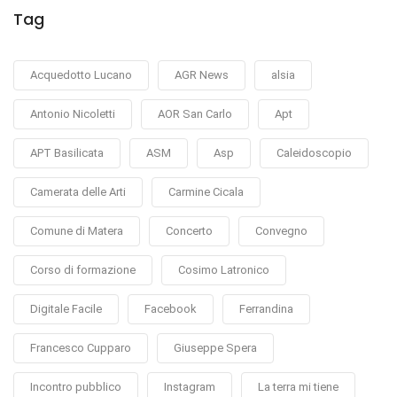
Tag
Acquedotto Lucano
AGR News
alsia
Antonio Nicoletti
AOR San Carlo
Apt
APT Basilicata
ASM
Asp
Caleidoscopio
Camerata delle Arti
Carmine Cicala
Comune di Matera
Concerto
Convegno
Corso di formazione
Cosimo Latronico
Digitale Facile
Facebook
Ferrandina
Francesco Cupparo
Giuseppe Spera
Incontro pubblico
Instagram
La terra mi tiene