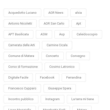
Acquedotto Lucano
AGR News
alsia
Antonio Nicoletti
AOR San Carlo
Apt
APT Basilicata
ASM
Asp
Caleidoscopio
Camerata delle Arti
Carmine Cicala
Comune di Matera
Concerto
Convegno
Corso di formazione
Cosimo Latronico
Digitale Facile
Facebook
Ferrandina
Francesco Cupparo
Giuseppe Spera
Incontro pubblico
Instagram
La terra mi tiene
Laura Mongiello
Margherita Sarli
Matera