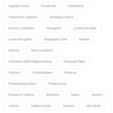
Digitale Facile
Facebook
Ferrandina
Francesco Cupparo
Giuseppe Spera
Incontro pubblico
Instagram
La terra mi tiene
Laura Mongiello
Margherita Sarli
Matera
Musica
Nero su Bianco
Orchestra della Magna Grecia
Pasquale Pepe
Policoro
Poste Italiane
Potenza
Presentazione libro
Prevenzione
Rionero in Vulture
Rubriche
teatro
turismo
Unibas
Unibas Inside
Venosa
Vito Bardi