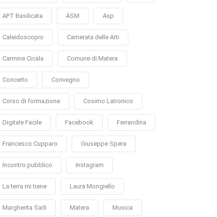
APT Basilicata
ASM
Asp
Caleidoscopio
Camerata delle Arti
Carmine Cicala
Comune di Matera
Concerto
Convegno
Corso di formazione
Cosimo Latronico
Digitale Facile
Facebook
Ferrandina
Francesco Cupparo
Giuseppe Spera
Incontro pubblico
Instagram
La terra mi tiene
Laura Mongiello
Margherita Sarli
Matera
Musica