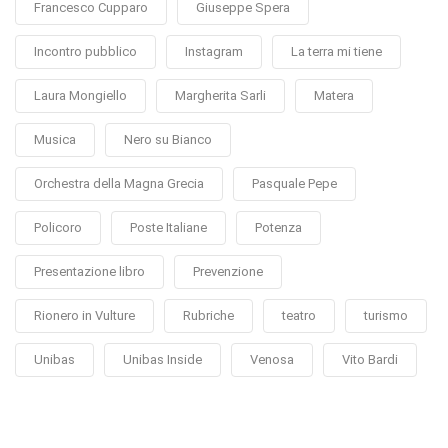
Francesco Cupparo
Giuseppe Spera
Incontro pubblico
Instagram
La terra mi tiene
Laura Mongiello
Margherita Sarli
Matera
Musica
Nero su Bianco
Orchestra della Magna Grecia
Pasquale Pepe
Policoro
Poste Italiane
Potenza
Presentazione libro
Prevenzione
Rionero in Vulture
Rubriche
teatro
turismo
Unibas
Unibas Inside
Venosa
Vito Bardi