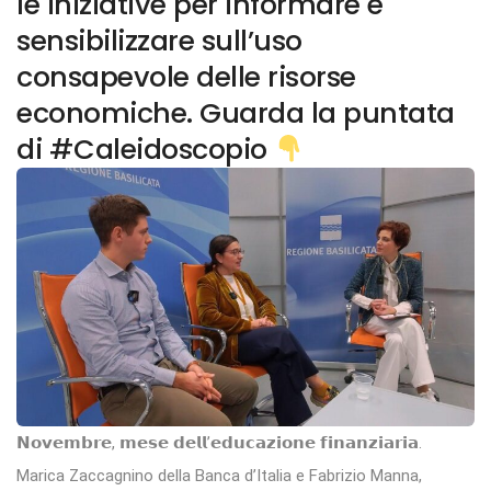
le iniziative per informare e
sensibilizzare sull’uso
consapevole delle risorse
economiche. Guarda la puntata
di #Caleidoscopio
𝗡𝗼𝘃𝗲𝗺𝗯𝗿𝗲, 𝗺𝗲𝘀𝗲 𝗱𝗲𝗹𝗹’𝗲𝗱𝘂𝗰𝗮𝘇𝗶𝗼𝗻𝗲 𝗳𝗶𝗻𝗮𝗻𝘇𝗶𝗮𝗿𝗶𝗮.
Marica Zaccagnino della Banca d’Italia e Fabrizio Manna,