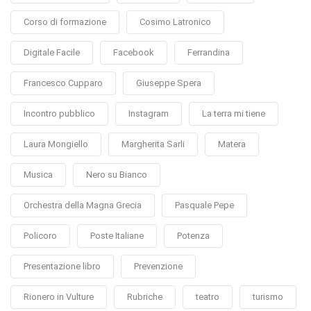
Corso di formazione
Cosimo Latronico
Digitale Facile
Facebook
Ferrandina
Francesco Cupparo
Giuseppe Spera
Incontro pubblico
Instagram
La terra mi tiene
Laura Mongiello
Margherita Sarli
Matera
Musica
Nero su Bianco
Orchestra della Magna Grecia
Pasquale Pepe
Policoro
Poste Italiane
Potenza
Presentazione libro
Prevenzione
Rionero in Vulture
Rubriche
teatro
turismo