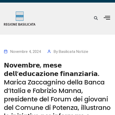
Novembre 4, 2024
By
Basilicata Notizie
𝗡𝗼𝘃𝗲𝗺𝗯𝗿𝗲, 𝗺𝗲𝘀𝗲
𝗱𝗲𝗹𝗹’𝗲𝗱𝘂𝗰𝗮𝘇𝗶𝗼𝗻𝗲 𝗳𝗶𝗻𝗮𝗻𝘇𝗶𝗮𝗿𝗶𝗮.
Marica Zaccagnino della Banca
d’Italia e Fabrizio Manna,
presidente del Forum dei giovani
del Comune di Potenza, illustrano