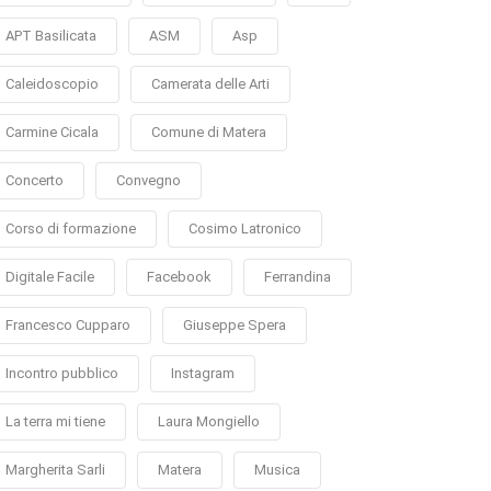
APT Basilicata
ASM
Asp
Caleidoscopio
Camerata delle Arti
Carmine Cicala
Comune di Matera
Concerto
Convegno
Corso di formazione
Cosimo Latronico
Digitale Facile
Facebook
Ferrandina
Francesco Cupparo
Giuseppe Spera
Incontro pubblico
Instagram
La terra mi tiene
Laura Mongiello
Margherita Sarli
Matera
Musica