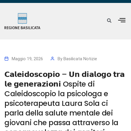
Maggio 19, 2026
By
Basilicata Notizie
𝗖𝗮𝗹𝗲𝗶𝗱𝗼𝘀𝗰𝗼𝗽𝗶𝗼 – 𝗨𝗻 𝗱𝗶𝗮𝗹𝗼𝗴𝗼 𝘁𝗿𝗮
𝗹𝗲 𝗴𝗲𝗻𝗲𝗿𝗮𝘇𝗶𝗼𝗻𝗶 Ospite di
Caleidoscopio la psicologa e
psicoterapeuta Laura Sola ci
parla della salute mentale dei
giovani che passa attraverso la