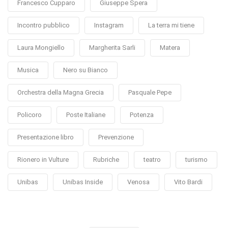
Francesco Cupparo
Giuseppe Spera
Incontro pubblico
Instagram
La terra mi tiene
Laura Mongiello
Margherita Sarli
Matera
Musica
Nero su Bianco
Orchestra della Magna Grecia
Pasquale Pepe
Policoro
Poste Italiane
Potenza
Presentazione libro
Prevenzione
Rionero in Vulture
Rubriche
teatro
turismo
Unibas
Unibas Inside
Venosa
Vito Bardi