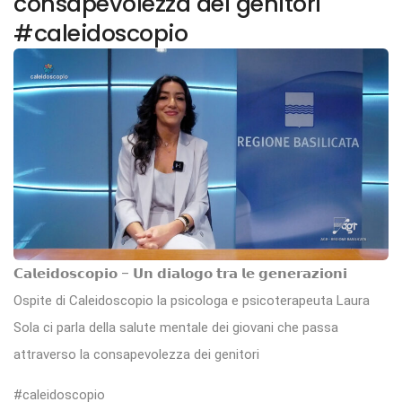
consapevolezza dei genitori
#caleidoscopio
𝗖𝗮𝗹𝗲𝗶𝗱𝗼𝘀𝗰𝗼𝗽𝗶𝗼 – 𝗨𝗻 𝗱𝗶𝗮𝗹𝗼𝗴𝗼 𝘁𝗿𝗮 𝗹𝗲 𝗴𝗲𝗻𝗲𝗿𝗮𝘇𝗶𝗼𝗻𝗶
Ospite di Caleidoscopio la psicologa e psicoterapeuta Laura
Sola ci parla della salute mentale dei giovani che passa
attraverso la consapevolezza dei genitori
#caleidoscopio