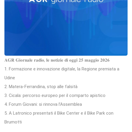
𝐀𝐆𝐑 𝐆𝐢𝐨𝐫𝐧𝐚𝐥𝐞 𝐫𝐚𝐝𝐢𝐨, 𝐥𝐞 𝐧𝐨𝐭𝐢𝐳𝐢𝐞 𝐝𝐢 𝐨𝐠𝐠𝐢 𝟐𝟓 𝐦𝐚𝐠𝐠𝐢𝐨 𝟐𝟎𝟐𝟔
1. Formazione e innovazione digitale, la Regione premiata a
Udine
2. Matera-Ferrandina, stop alle falsità
3. Cicala: percorso europeo per il comparto apistico
4. Forum Giovani: si rinnova l’Assemblea
5. A Latronico presentati il Bike Center e il Bike Park con
Brumotti