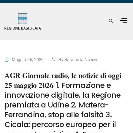
Maggio 25, 2026
By
Basilicata Notizie
𝐀𝐆𝐑 𝐆𝐢𝐨𝐫𝐧𝐚𝐥𝐞 𝐫𝐚𝐝𝐢𝐨, 𝐥𝐞 𝐧𝐨𝐭𝐢𝐳𝐢𝐞 𝐝𝐢 𝐨𝐠𝐠𝐢
𝟐𝟓 𝐦𝐚𝐠𝐠𝐢𝐨 𝟐𝟎𝟐𝟔 1. Formazione e
innovazione digitale, la Regione
premiata a Udine 2. Matera-
Ferrandina, stop alle falsità 3.
Cicala: percorso europeo per il