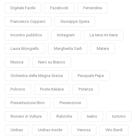
Digitale Facile
Facebook
Ferrandina
Francesco Cupparo
Giuseppe Spera
Incontro pubblico
Instagram
La terra mi tiene
Laura Mongiello
Margherita Sarli
Matera
Musica
Nero su Bianco
Orchestra della Magna Grecia
Pasquale Pepe
Policoro
Poste Italiane
Potenza
Presentazione libro
Prevenzione
Rionero in Vulture
Rubriche
teatro
turismo
Unibas
Unibas Inside
Venosa
Vito Bardi