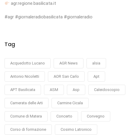
agr.regione.basilicata.it
#agr #giornaleradiobasilicata #giornaleradio
Tag
Acquedotto Lucano
AGR News
alsia
Antonio Nicoletti
AOR San Carlo
Apt
APT Basilicata
ASM
Asp
Caleidoscopio
Camerata delle Arti
Carmine Cicala
Comune di Matera
Concerto
Convegno
Corso di formazione
Cosimo Latronico