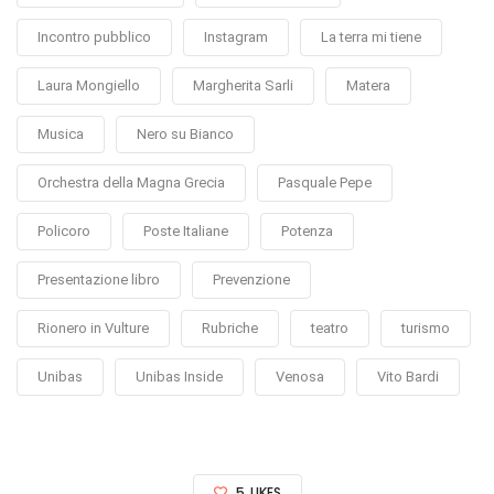
Incontro pubblico
Instagram
La terra mi tiene
Laura Mongiello
Margherita Sarli
Matera
Musica
Nero su Bianco
Orchestra della Magna Grecia
Pasquale Pepe
Policoro
Poste Italiane
Potenza
Presentazione libro
Prevenzione
Rionero in Vulture
Rubriche
teatro
turismo
Unibas
Unibas Inside
Venosa
Vito Bardi
5
LIKES