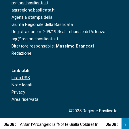
regione.basilicata.it
agr.regione.basilicata.it
Agenzia stampa della
Giunta Regionale della Basilicata
Registrazione n. 209/1995 al Tribunale di Potenza
agr@regione.basilicata.it
Direttore responsabile:
Massimo Brancati
Redazione
Link utili
Lista RSS
Note legali
Privacy
Area riservata
©2025 Regione Basilicata
06
/
08
:
A Sant’Arcangelo la “Notte Gialla Coldiretti”
06
/
08
:
A M