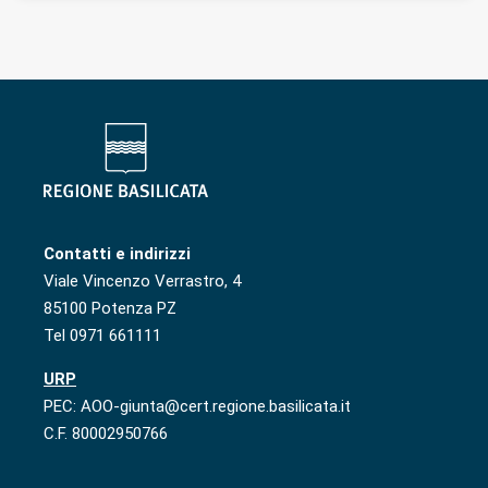
Contatti e indirizzi
Viale Vincenzo Verrastro, 4
85100 Potenza PZ
Tel 0971 661111
URP
PEC: AOO-giunta@cert.regione.basilicata.it
C.F. 80002950766