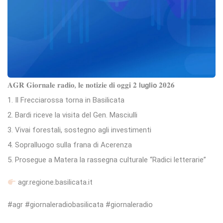
𝐀𝐆𝐑 𝐆𝐢𝐨𝐫𝐧𝐚𝐥𝐞 𝐫𝐚𝐝𝐢𝐨, 𝐥𝐞 𝐧𝐨𝐭𝐢𝐳𝐢𝐞 𝐝𝐢 𝐨𝐠𝐠𝐢 𝟐 𝗹𝘂𝗴𝗹𝗶𝗼 𝟐𝟎𝟐𝟔
1. Il Frecciarossa torna in Basilicata
2. Bardi riceve la visita del Gen. Masciulli
3. Vivai forestali, sostegno agli investimenti
4. Sopralluogo sulla frana di Acerenza
5. Prosegue a Matera la rassegna culturale “Radici letterarie”
agr.regione.basilicata.it
#agr #giornaleradiobasilicata #giornaleradio