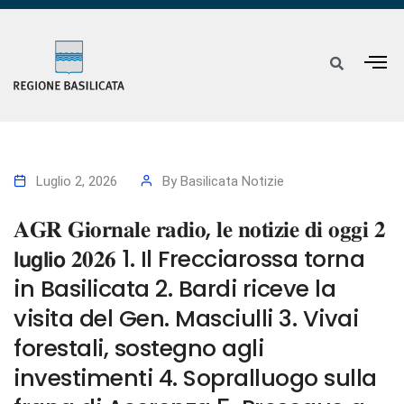
Luglio 2, 2026
By
Basilicata Notizie
𝐀𝐆𝐑 𝐆𝐢𝐨𝐫𝐧𝐚𝐥𝐞 𝐫𝐚𝐝𝐢𝐨, 𝐥𝐞 𝐧𝐨𝐭𝐢𝐳𝐢𝐞 𝐝𝐢 𝐨𝐠𝐠𝐢 𝟐
𝗹𝘂𝗴𝗹𝗶𝗼 𝟐𝟎𝟐𝟔 1. Il Frecciarossa torna
in Basilicata 2. Bardi riceve la
visita del Gen. Masciulli 3. Vivai
forestali, sostegno agli
investimenti 4. Sopralluogo sulla