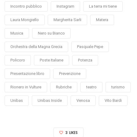
Incontro pubblico
Instagram
La terra mi tiene
Laura Mongiello
Margherita Sarli
Matera
Musica
Nero su Bianco
Orchestra della Magna Grecia
Pasquale Pepe
Policoro
Poste Italiane
Potenza
Presentazione libro
Prevenzione
Rionero in Vulture
Rubriche
teatro
turismo
Unibas
Unibas Inside
Venosa
Vito Bardi
3
LIKES