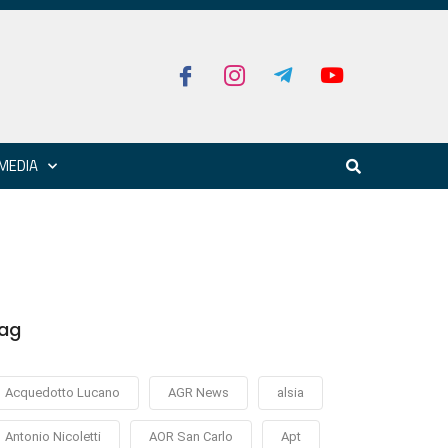
MEDIA
ag
Acquedotto Lucano
AGR News
alsia
Antonio Nicoletti
AOR San Carlo
Apt