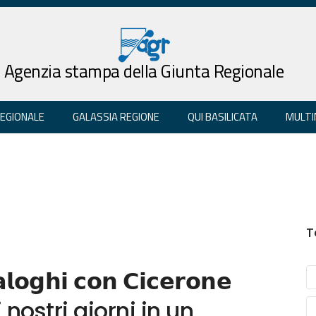
Agenzia stampa della Giunta Regionale
REGIONALE
GALASSIA REGIONE
QUI BASILICATA
MULTI
T
𝗹𝗼𝗴𝗵𝗶 𝗰𝗼𝗻 𝗖𝗶𝗰𝗲𝗿𝗼𝗻𝗲
nostri giorni in un