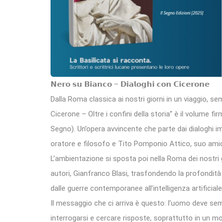
𝗡𝗲𝗿𝗼 𝘀𝘂 𝗕𝗶𝗮𝗻𝗰𝗼 – 𝗗𝗶𝗮𝗹𝗼𝗴𝗵𝗶 𝗰𝗼𝗻 𝗖𝗶𝗰𝗲𝗿𝗼𝗻𝗲
Dalla Roma classica ai nostri giorni in un viaggio, se
Cicerone – Oltre i confini della storia” è il volume fi
Segno). Un’opera avvincente che parte dai dialoghi i
oratore e filosofo e Tito Pomponio Attico, suo amico
L’ambientazione si sposta poi nella Roma dei nostri 
autori, Gianfranco Blasi, trasfondendo la profondità 
dalle guerre contemporanee all’intelligenza artificiale
Il messaggio che ci arriva è questo: l’uomo deve sem
interrogarsi e cercare risposte, soprattutto in un