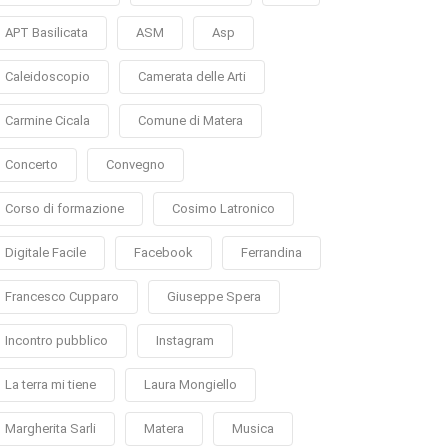
APT Basilicata
ASM
Asp
Caleidoscopio
Camerata delle Arti
Carmine Cicala
Comune di Matera
Concerto
Convegno
Corso di formazione
Cosimo Latronico
Digitale Facile
Facebook
Ferrandina
Francesco Cupparo
Giuseppe Spera
Incontro pubblico
Instagram
La terra mi tiene
Laura Mongiello
Margherita Sarli
Matera
Musica