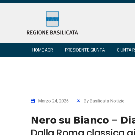
HOME AGR
PRESIDENTE GIUNTA
GIUNTA 
Marzo 24, 2026
By
Basilicata Notizie
𝗡𝗲𝗿𝗼 𝘀𝘂 𝗕𝗶𝗮𝗻𝗰𝗼 – 𝗗𝗶𝗮
Dalla Roma classica ai 